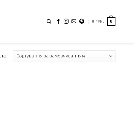
0
ГРН.
0
ьтат