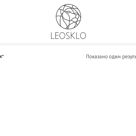
Показано один резул
К”