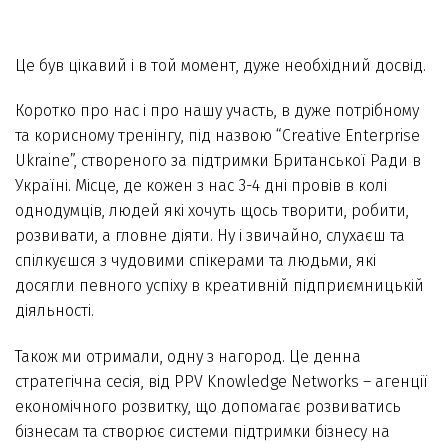
Це був цікавий і в той момент, дуже необхідний досвід.
Коротко про нас і про нашу участь, в дуже потрібному
та корисному тренінгу, під назвою “Creative Enterprise
Ukraine”, створеного за підтримки Британської Ради в
Україні. Місце, де кожен з нас 3-4 дні провів в колі
однодумців, людей які хочуть щось творити, робити,
розвивати, а гловне діяти. Ну і звичайно, слухаєш та
спілкуєшся з чудовими спікерами та людьми, які
досягли певного успіху в креативній підприємницькій
діяльності.
Також ми отримали, одну з нагород. Це денна
стратегічна сесія, від PPV Knowledge Networks – агенції
економічного розвитку, що допомагає розвиватись
бізнесам та створює системи підтримки бізнесу на