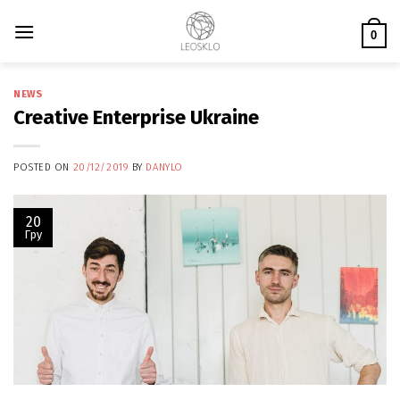
Skip
to
0
content
NEWS
Creative Enterprise Ukraine
POSTED ON
20/12/2019
BY
DANYLO
20
Гру